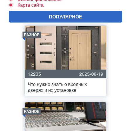
Карта сайта
ПОПУЛЯРНОЕ
РАЗНОЕ
12235
2025-08-19
Что нужно знать о входных
дверях и их установке
РАЗНОЕ