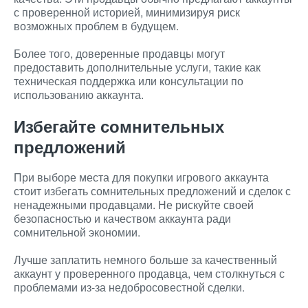
с проверенной историей, минимизируя риск
возможных проблем в будущем.
Более того, доверенные продавцы могут
предоставить дополнительные услуги, такие как
техническая поддержка или консультации по
использованию аккаунта.
Избегайте сомнительных
предложений
При выборе места для покупки игрового аккаунта
стоит избегать сомнительных предложений и сделок с
ненадежными продавцами. Не рискуйте своей
безопасностью и качеством аккаунта ради
сомнительной экономии.
Лучше заплатить немного больше за качественный
аккаунт у проверенного продавца, чем столкнуться с
проблемами из-за недобросовестной сделки.