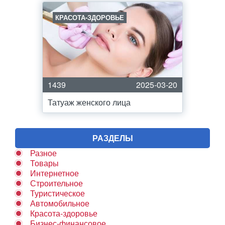
КРАСОТА-ЗДОРОВЬЕ
1439
2025-03-20
Татуаж женского лица
РАЗДЕЛЫ
Разное
Товары
Интернетное
Строительное
Туристическое
Автомобильное
Красота-здоровье
Бизнес-финансовое