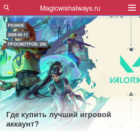
Magicwishalways.ru
РАЗНОЕ
2026-05-11
ПРОСМОТРОВ: 200
Где купить лучший игровой
аккаунт?