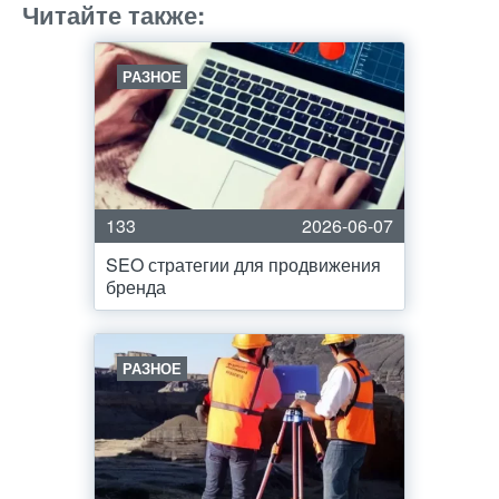
Читайте также:
РАЗНОЕ
133
2026-06-07
SEO стратегии для продвижения
бренда
РАЗНОЕ