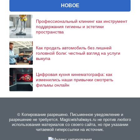
НОВОЕ
Профессиональный клининг как инструмент
поддержания гигиены и эстетики
пространства
Как продать автомобиль без лишней
головной боли: честный взгляд на услуги
выкупа
Цифровая кухня кинематографа: как
изменились наши привычки смотреть
фильмы онлайн
© Копирование разрешено. Письменное уведомление и
разрешение не требуется. Magicwishalways.ru не против любого
использования материалов со своего сайта, но при указании
читаемой гиперссылки на источник.