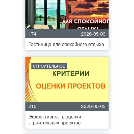
174
2026-05-03
Гостиница для спокойного отдыха
СТРОИТЕЛЬНОЕ
210
2026-05-03
Эффективность оценки
строительных проектов