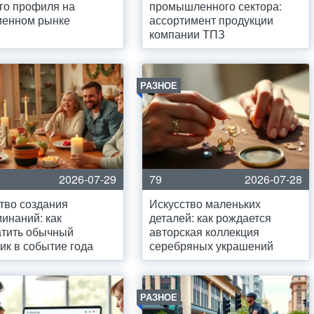
го профиля на
промышленного сектора:
менном рынке
ассортимент продукции
компании ТПЗ
РАЗНОЕ
2026-07-29
79
2026-07-28
тво создания
Искусство маленьких
инаний: как
деталей: как рождается
атить обычный
авторская коллекция
ик в событие года
серебряных украшений
РАЗНОЕ