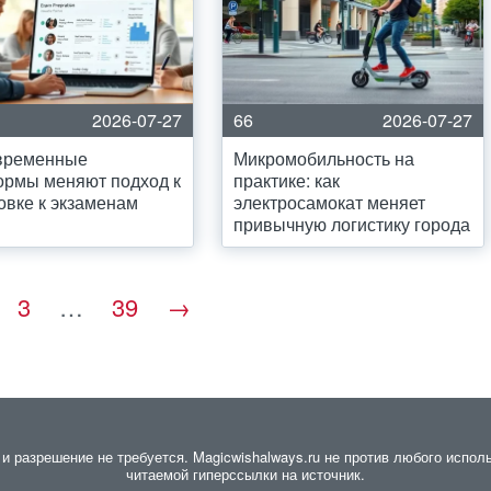
2026-07-27
66
2026-07-27
овременные
Микромобильность на
ормы меняют подход к
практике: как
овке к экзаменам
электросамокат меняет
привычную логистику города
3
…
39
→
разрешение не требуется. Magicwishalways.ru не против любого исполь
читаемой гиперссылки на источник.