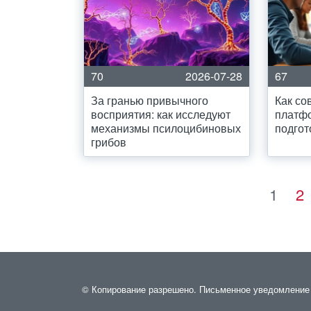
70
2026-07-28
67
За гранью привычного
Как с
восприятия: как исследуют
платф
механизмы псилоцибиновых
подгот
грибов
1
2
© Копирование разрешено. Письменное уведомление и 