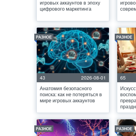
игровых аккаунтов в эпоху
игрово
цифрового маркетинга
совре
РАЗНОЕ
РАЗНОЕ
43
2026-08-01
65
Анатомия безопасного
Искусс
поиска: как не потеряться в
воспом
мире игровых аккаунтов
превр
праздн
РАЗНОЕ
РАЗНОЕ