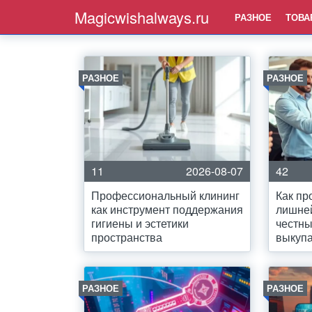
Magicwishalways.ru
РАЗНОЕ
ТОВА
РАЗНОЕ
РАЗНОЕ
11
2026-08-07
42
Профессиональный клининг
Как пр
как инструмент поддержания
лишней
гигиены и эстетики
честны
пространства
выкуп
РАЗНОЕ
РАЗНОЕ