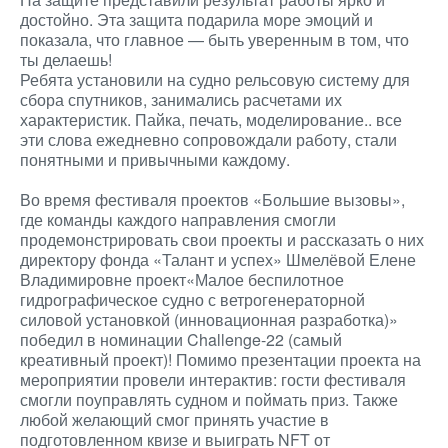
достойно. Эта защита подарила море эмоций и
показала, что главное — быть уверенным в том, что
ты делаешь!
Ребята установили на судно рельсовую систему для
сбора спутников, занимались расчетами их
характеристик. Пайка, печать, моделирование.. все
эти слова ежедневно сопровождали работу, стали
понятными и привычными каждому.
Во время фестиваля проектов «Большие вызовы»,
где команды каждого направления смогли
продемонстрировать свои проекты и рассказать о них
директору фонда «Талант и успех» Шмелёвой Елене
Владимировне проект«Малое беспилотное
гидрографическое судно с ветрогенераторной
силовой установкой (инновационная разработка)»
победил в номинации Challenge-22 (самый
креативный проект)! Помимо презентации проекта на
мероприятии провели интерактив: гости фестиваля
смогли поуправлять судном и поймать приз. Также
любой желающий смог принять участие в
подготовленном квизе и выиграть NFT от