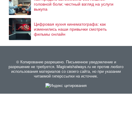
головной боли: честный взгляд на услуги
выкупа
Цифровая кухня кинематографа: как
изменились наши привычки смотреть
фильмы онлайн
© Копирование разрешено. Письменное уведомление и
разрешение не требуется. Magicwishalways.ru не против любого
использования материалов со своего сайта, но при указании
читаемой гиперссылки на источник.