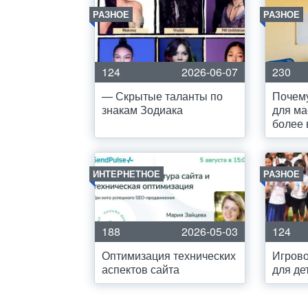
РАЗНОЕ
РАЗНОЕ
124
2026-06-07
230
— Скрытые таланты по
Почем
знакам Зодиака
для ма
более
ИНТЕРНЕТНОЕ
РАЗНОЕ
188
2026-05-03
124
Оптимизация технических
Игрово
аспектов сайта
для де