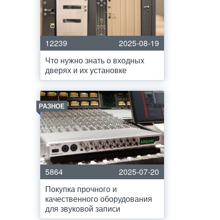
12239
2025-08-19
Что нужно знать о входных
дверях и их установке
РАЗНОЕ
5864
2025-07-20
Покупка прочного и
качественного оборудования
для звуковой записи