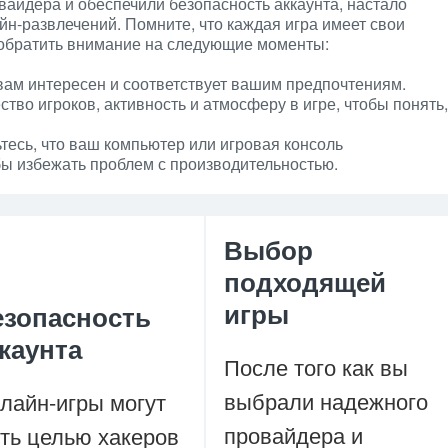
вайдера и обеспечили безопасность аккаунта, настало
н-развлечений. Помните, что каждая игра имеет свои
 обратить внимание на следующие моменты:
вам интересен и соответствует вашим предпочтениям.
тво игроков, активность и атмосферу в игре, чтобы понять,
тесь, что ваш компьютер или игровая консоль
бы избежать проблем с производительностью.
Выбор
подходящей
игры
езопасность
каунта
После того как вы
выбрали надежного
лайн-игры могут
провайдера и
ть целью хакеров