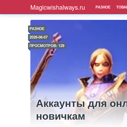
Magicwishalways.ru
РАЗНОЕ
ТОВА
РАЗНОЕ
2026-06-07
ПРОСМОТРОВ: 129
Аккаунты для онл
новичкам