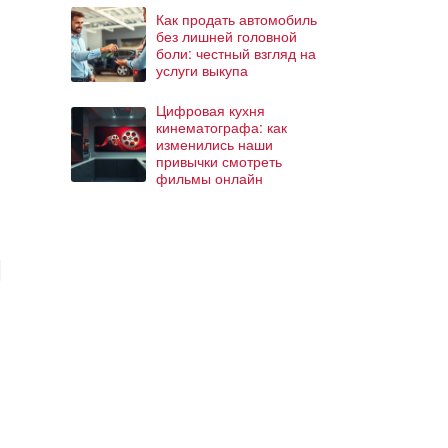
Как продать автомобиль
без лишней головной
боли: честный взгляд на
услуги выкупа
Цифровая кухня
кинематографа: как
изменились наши
привычки смотреть
фильмы онлайн