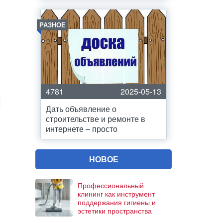
РАЗНОЕ
4781
2025-05-13
Дать объявление о
строительстве и ремонте в
интернете – просто
НОВОЕ
Профессиональный
клининг как инструмент
поддержания гигиены и
эстетики пространства