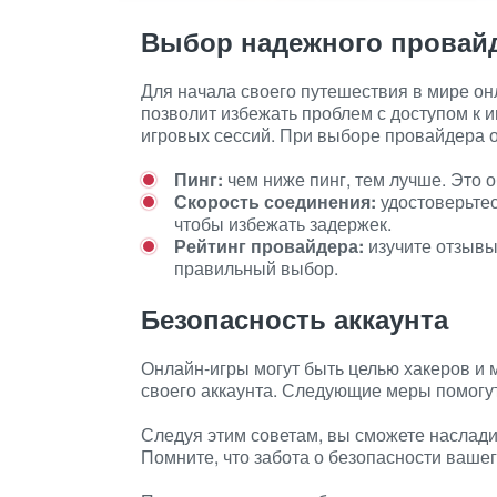
Выбор надежного провай
Для начала своего путешествия в мире он
позволит избежать проблем с доступом к и
игровых сессий. При выборе провайдера 
Пинг:
чем ниже пинг, тем лучше. Это 
Скорость соединения:
удостоверьтес
чтобы избежать задержек.
Рейтинг провайдера:
изучите отзывы 
правильный выбор.
Безопасность аккаунта
Онлайн-игры могут быть целью хакеров и 
своего аккаунта. Следующие меры помогут
Следуя этим советам, вы сможете наслади
Помните, что забота о безопасности вашег