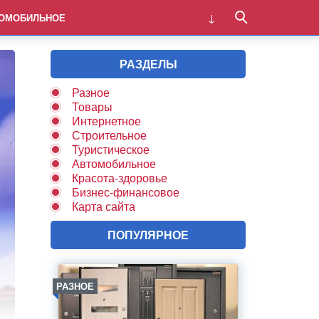
ОМОБИЛЬНОЕ
РАЗДЕЛЫ
Разное
Товары
Интернетное
Строительное
Туристическое
Автомобильное
Красота-здоровье
Бизнес-финансовое
Карта сайта
ПОПУЛЯРНОЕ
РАЗНОЕ