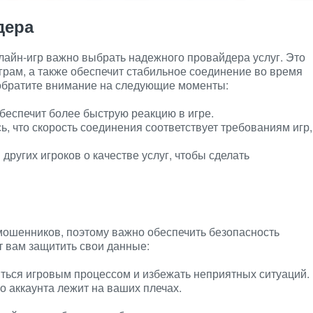
дера
лайн-игр важно выбрать надежного провайдера услуг. Это
грам, а также обеспечит стабильное соединение во время
обратите внимание на следующие моменты:
обеспечит более быструю реакцию в игре.
ь, что скорость соединения соответствует требованиям игр,
других игроков о качестве услуг, чтобы сделать
мошенников, поэтому важно обеспечить безопасность
 вам защитить свои данные:
ться игровым процессом и избежать неприятных ситуаций.
о аккаунта лежит на ваших плечах.