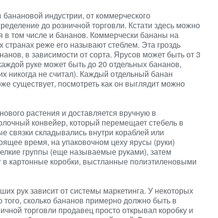
в банановой индустрии, от коммерческого
еделение до розничной торговли. Кстати здесь можно
 в том числе и бананов. Коммерчески бананы на
х странах реже его называют стеблем. Эта гроздь
нанов, в зависимости от сорта. Ярусов может быть от 3
 каждой руке может быть до 20 отдельных бананов,
 их никогда не считал). Каждый отдельный банан
же существует, посмотреть как он выглядит можно
анового растения и доставляется вручную в
олочный конвейер, который перемещает стебель в
е связки складывались внутри кораблей или
оящее время, на упаковочном цеху ярусы (руки)
мелкие группы (еще называемые руками), затем
 в картонные коробки, выстланные полиэтиленовыми
ших рук зависит от системы маркетинга. У некоторых
 того, сколько бананов примерно должно быть в
ничной торговли продавец просто открывал коробку и