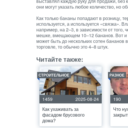
выставлял каждую руку для продажи, без 
они могут указать любое количество, но об
Как только бананы попадают в розницу, т
используется, а используется «связка». В
например, на 2–3, в зависимости от того, ч
мешке, вмещающем 10–12 бананов. Вот и от
может быть до нескольких сотен бананов в
торговле, то обычно это 4–8 штук.
Читайте также:
СТРОИТЕЛЬНОЕ
РАЗНОЕ
1459
2025-08-24
190
Как ухаживать за
Что ну
фасадом брусового
закры
дома?