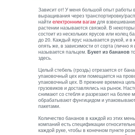
Зависит от! У меня большой опыт работы 
выращивания через транспортировку/распр
найти
електронним вагам
для взвешивания
растении называются связкой. В некоторы
состоит из нескольких ярусов или колец ба
до 20. Каждый ярус называется рукой, и в
опять же, в зависимости от сорта (лично я
называется пальцем.
Букет из бананов
то
здесь.
Целый стебель (гроздь) отрезается от бан
упаковочный цех или помещается на пров
упаковочный цех. В прежние времена целы
грузовиков и доставлялись на рынок. Наст
снимают со стебля и разрезают на более 
обрабатывают фунгицидом и упаковывают
пакетами.
Количество бананов в каждой из этих мень
компаний есть спецификации относительно
каждой руке, чтобы в конечном пункте роз