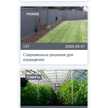
РАЗНОЕ
137
2026-06-07
Современные решения для
ограждения
ТОВАРЫ