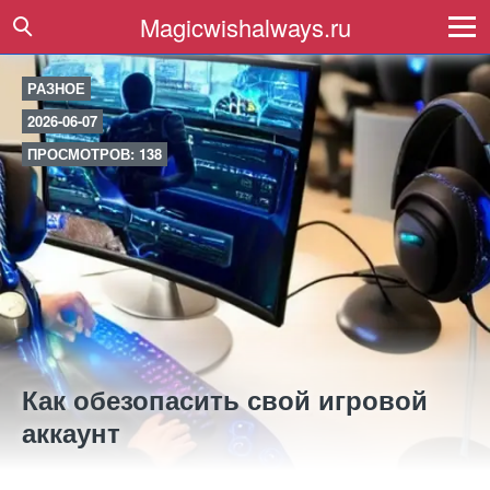
Magicwishalways.ru
РАЗНОЕ
2026-06-07
ПРОСМОТРОВ: 138
Как обезопасить свой игровой
аккаунт