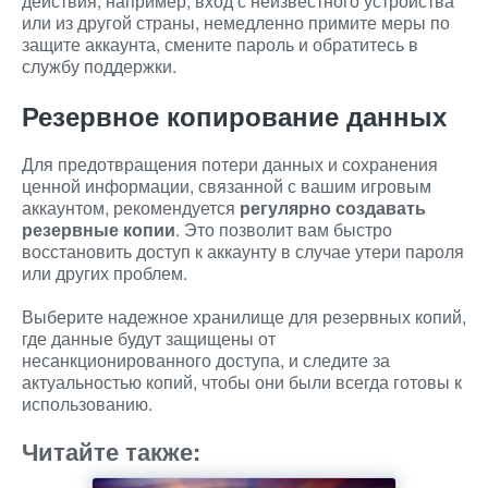
действия, например, вход с неизвестного устройства
или из другой страны, немедленно примите меры по
защите аккаунта, смените пароль и обратитесь в
службу поддержки.
Резервное копирование данных
Для предотвращения потери данных и сохранения
ценной информации, связанной с вашим игровым
аккаунтом, рекомендуется
регулярно создавать
резервные копии
. Это позволит вам быстро
восстановить доступ к аккаунту в случае утери пароля
или других проблем.
Выберите надежное хранилище для резервных копий,
где данные будут защищены от
несанкционированного доступа, и следите за
актуальностью копий, чтобы они были всегда готовы к
использованию.
Читайте также: