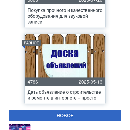
Покупка прочного и качественного
оборудования для звуковой
записи
РАЗНОЕ
4786
2025-05-13
Дать объявление о строительстве
и ремонте в интернете – просто
НОВОЕ