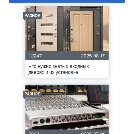
РАЗНОЕ
12247
2025-08-19
Что нужно знать о входных
дверях и их установке
РАЗНОЕ
5868
2025-07-20