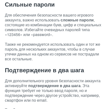
Сильные пароли
Для обеспечения безопасности вашего игрового
аккаунта, важно использовать
сложные пароли
,
состоящие из комбинации букв, цифр и специальных
символов. Избегайте очевидных паролей типа
«123456» или «password».
Также не рекомендуется использовать один и тот же
пароль для нескольких аккаунтов, чтобы в случае
утечки данных на одном из сервисов не пострадали
все остальные.
Подтверждение в два шага
Для дополнительного уровня безопасности аккаунта
активируйте
подтверждение в два шага
. Эта
функция требует не только ввод пароля, но и
подтверждение через другое устройство, например,
смартфон или по email.