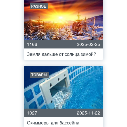
РАЗНОЕ
1166
2025-02-25
Земля дальше от солнца зимой?
ТОВАРЫ
1027
2025-11-22
Скиммеры для бассейна