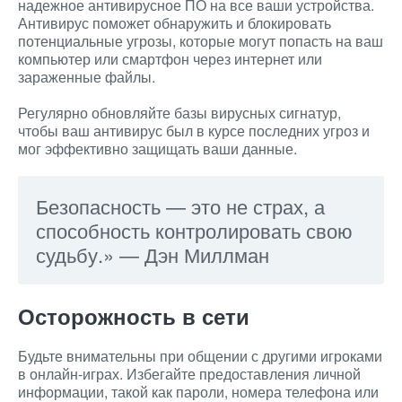
надежное антивирусное ПО на все ваши устройства.
Антивирус поможет обнаружить и блокировать
потенциальные угрозы, которые могут попасть на ваш
компьютер или смартфон через интернет или
зараженные файлы.
Регулярно обновляйте базы вирусных сигнатур,
чтобы ваш антивирус был в курсе последних угроз и
мог эффективно защищать ваши данные.
Безопасность — это не страх, а
способность контролировать свою
судьбу.» — Дэн Миллман
Осторожность в сети
Будьте внимательны при общении с другими игроками
в онлайн-играх. Избегайте предоставления личной
информации, такой как пароли, номера телефона или