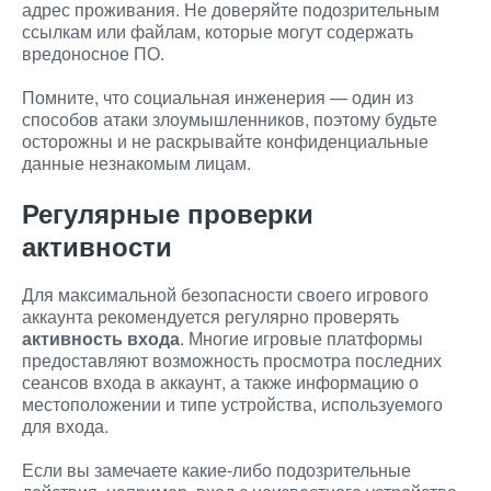
адрес проживания. Не доверяйте подозрительным
ссылкам или файлам, которые могут содержать
вредоносное ПО.
Помните, что социальная инженерия — один из
способов атаки злоумышленников, поэтому будьте
осторожны и не раскрывайте конфиденциальные
данные незнакомым лицам.
Регулярные проверки
активности
Для максимальной безопасности своего игрового
аккаунта рекомендуется регулярно проверять
активность входа
. Многие игровые платформы
предоставляют возможность просмотра последних
сеансов входа в аккаунт, а также информацию о
местоположении и типе устройства, используемого
для входа.
Если вы замечаете какие-либо подозрительные